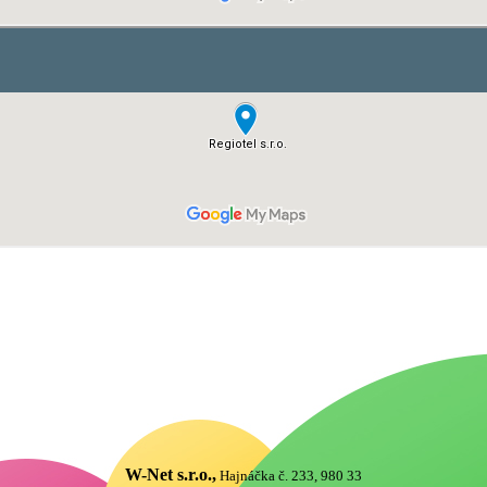
W-Net s.r.o.,
Hajnáčka č. 233, 980 33