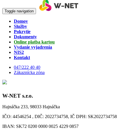
Toggle navigation
Domov
Služby
Pokrytie
Dokumenty
Online platba kartou
Vydanie vyjadrenia
NIS2
Kontakt
047/222 40 40
Zákaznícka zóna
W-NET s.r.o.
Hajnáčka 233, 98033 Hajnáčka
IČO: 44546254 , DIČ: 2022734758, IČ DPH: SK2022734758
IBAN: SK72 0200 0000 0025 4229 0857